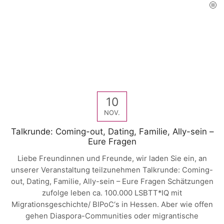
Home
Archive By Category "Mahwish Shahad-Niazi"
CATEGORY: MAHWISH SHAHAD-NIAZI
10
NOV.
Talkrunde: Coming-out, Dating, Familie, Ally-sein –
Eure Fragen
Liebe Freundinnen und Freunde, wir laden Sie ein, an
unserer Veranstaltung teilzunehmen Talkrunde: Coming-
out, Dating, Familie, Ally-sein – Eure Fragen Schätzungen
zufolge leben ca. 100.000 LSBTT*IQ mit
Migrationsgeschichte/ BIPoC‘s in Hessen. Aber wie offen
gehen Diaspora-Communities oder migrantische