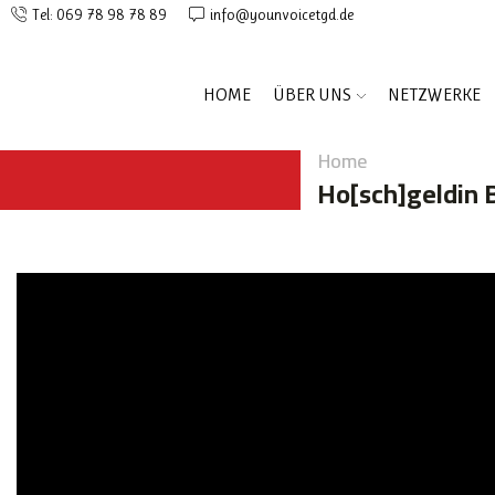
Tel: 069 78 98 78 89
info@younvoicetgd.de
HOME
ÜBER UNS
NETZWERKE
Home
Ho[sch]geldin 