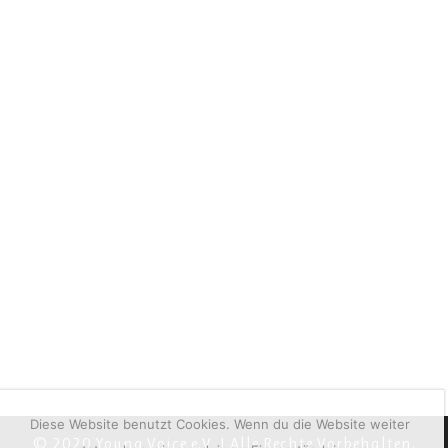
Diese Website benutzt Cookies. Wenn du die Website weiter
© 2020 Young Voice e.V. I Alle Rechte Vorbehalten.