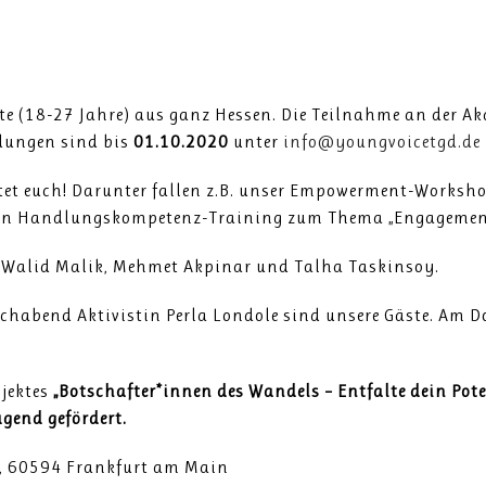
te (18-27 Jahre) aus ganz Hessen. Die Teilnahme an der Ak
ungen sind bis
01.10.2020
unter
info@youngvoicetgd.de
t euch! Darunter fallen z.B. unser Empowerment-Workshop
 ein Handlungskompetenz-Training zum Thema „Engagement
n, Walid Malik, Mehmet Akpinar und Talha Taskinsoy.
habend Aktivistin Perla Londole sind unsere Gäste. Am D
jektes
„Botschafter*innen des Wandels – Entfalte dein Pot
gend gefördert.
2, 60594 Frankfurt am Main