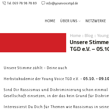
Tel: 069 78 98 78 89
info@younvoicetgd.de
HOME
ÜBER UNS
NETZWERKE
Home
Blog
Young
Unsere Stimme 
TGD e.V. – 05.1
Unsere Stimme zählt – Deine auch
Herbstakademie der Young Voice TGD e.V. –
05.10. – 09.1
Sind Dir Rassismus und Diskriminierung schon einmal i
Gesellschaft einsetzen, in der das kein Grund für Diskri
Interessierst Du Dich für Themen wie Rassismus in sei