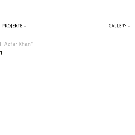
PROJEKTE
GALLERY
 "Azfar Khan"
n