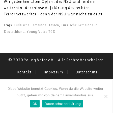
Wir gedenken allen Opfern des NSU und fordern
weiterhin lückenlose Aufklärung des rechten
Terrornetzwerkes – denn der NSU war nicht zu dritt!
Tags:
Türkische Gemeinde Hessen
,
Türkische Gemeinde in
Deutschland
,
Young Voice TGD
© 2020 Young Voice e.V. I Alle Rechte Vorbehalten.
Kontakt
Impressum
Datenschutz
Diese Website benutzt Cookies. Wenn du die Website weiter
nutzt, gehen wir von deinem Einverständnis aus.
OK
Datenschutzerklärung