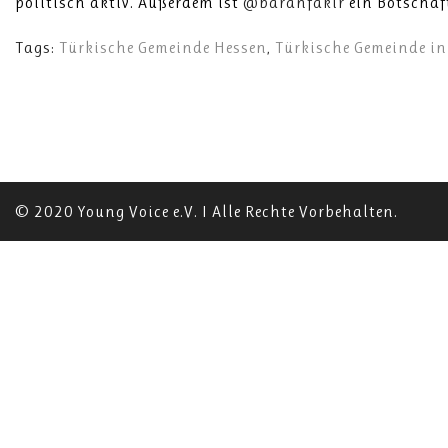
politisch aktiv. Außerdem ist
@baranfakir
ein Botschaf
Tags:
Türkische Gemeinde Hessen
,
Türkische Gemeinde i
© 2020 Young Voice e.V. I Alle Rechte Vorbehalten.