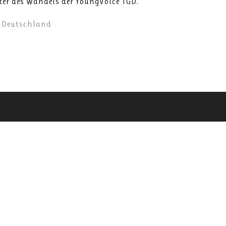
ter des Wandels der YoungVoice TGD.
n Deutschland