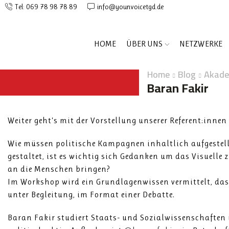
Tel: 069 78 98 78 89
info@younvoicetgd.de
HOME
ÜBER UNS
NETZWERKE
Home
Blog
Akade
Baran Fakir
Weiter geht‘s mit der Vorstellung unserer Referent:inne
Wie müssen politische Kampagnen inhaltlich aufgestel
gestaltet, ist es wichtig sich Gedanken um das Visuell
an die Menschen bringen?
Im Workshop wird ein Grundlagenwissen vermittelt, dass
unter Begleitung, im Format einer Debatte.
Baran Fakir studiert Staats- und Sozialwissenschaften in